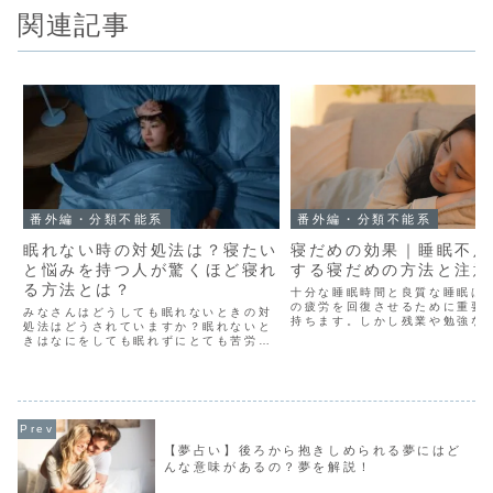
関連記事
番外編・分類不能系
番外編・分類不能系
眠れない時の対処法は？寝たい
寝だめの効果｜睡眠不足
と悩みを持つ人が驚くほど寝れ
する寝だめの方法と注意
る方法とは？
十分な睡眠時間と良質な睡眠は
の疲労を回復させるために重要
みなさんはどうしても眠れないときの対
持ちます。しかし残業や勉強な
処法はどうされていますか？眠れないと
い日々が続いている人や、つい
きはなにをしても眠れずにとても苦労し
をしてしまう人は、毎日の睡眠
ますよね。眠れないと不眠症になった
足しがちです。不足した睡眠時
り、さらには体調を壊したり、良いこと
ために、休日に長時間寝る...
がありません。今回はそんなお悩みを解
消するべく眠れないときの対...
【夢占い】後ろから抱きしめられる夢にはど
んな意味があるの？夢を解説！