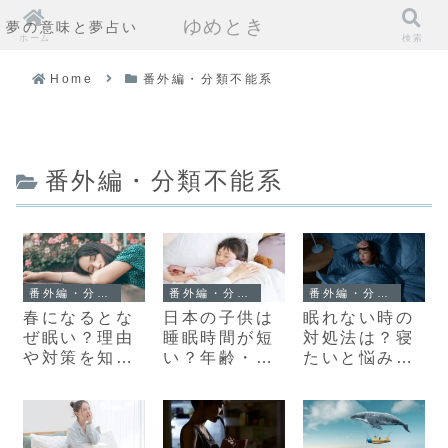
ゆめとき
夢の意味と夢占い
ホーム
検索
Home
番外編・分類不能系
番外編・分類不能系
番外編・分類不能系
番外編・分類不能系
番外編・分類不能系
日本の子供は
眠れない時の
春になるとな
睡眠時間が短
対処法は？寝
ぜ眠い？理由
い？年齢・年
たいと悩みを
や対策を知っ
代別の平均や
持つ人が驚く
てスッキリし
理想の時間を
ほど寝れる方
た毎日を
調査
法とは？