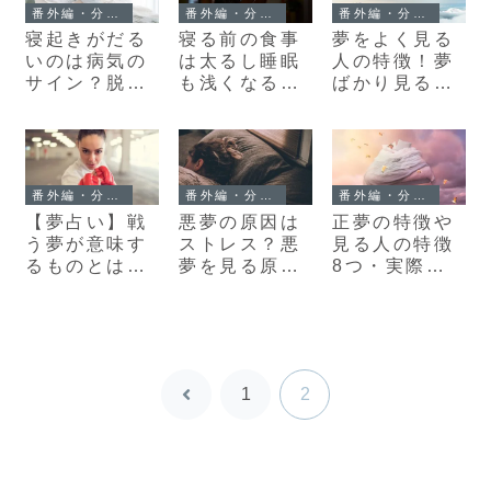
番外編・分類不能系
番外編・分類不能系
番外編・分類不能系
寝起きがだる
寝る前の食事
夢をよく見る
いのは病気の
は太るし睡眠
人の特徴！夢
サイン？脱力
も浅くなる？
ばかり見る原
感や吐き気の
どうしても食
因は睡眠の浅
原因を徹底調
べたい時の対
さ？
査！
処法も紹介
番外編・分類不能系
番外編・分類不能系
番外編・分類不能系
【夢占い】戦
悪夢の原因は
正夢の特徴や
う夢が意味す
ストレス？悪
見る人の特徴
るものとは？
夢を見る原因
8つ・実際に
現実にも敵が
や見ない方
見た夢を正夢
いることの表
法・対処法に
にしない方法
れ？
ついて
1
2
前
へ