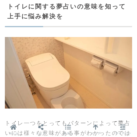
トイレに関する夢占いの意味を知って
上手に悩み解決を
トイレ一つをとってもパターンによって夢占
いには様々な意味がある事がわかったのでは
ホーム
シェア
目次へ
トップ
サイドバー