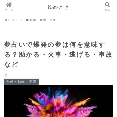
ゆめとき
ホーム
検索
Home
自然・動物・災害
夢占いで爆発の夢は何を意味す
る？助かる・火事・逃げる・事故
など
自然・動物・災害