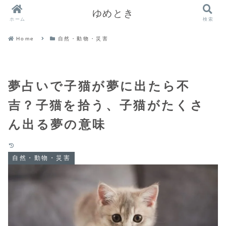
ゆめとき
ホーム
検索
Home
自然・動物・災害
夢占いで子猫が夢に出たら不
吉？子猫を拾う、子猫がたくさ
ん出る夢の意味
自然・動物・災害