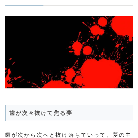
歯が次々抜けて焦る夢
歯が次から次へと抜け落ちていって、夢の中