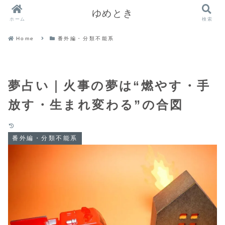
ゆめとき
ホーム
検索
Home
番外編・分類不能系
夢占い｜火事の夢は“燃やす・手
放す・生まれ変わる”の合図
番外編・分類不能系