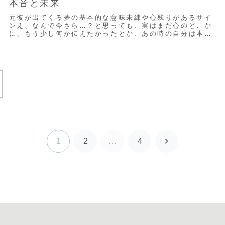
本音と未来
元彼が出てくる夢の基本的な意味未練や心残りがあるサイ
ンえ、なんで今さら…？と思っても、実はまだ心のどこか
に、もう少し何か伝えたかったとか、あの時の自分は本当
は…なんて思いが残ってること、あるんですよね...
1
2
…
4
次
へ