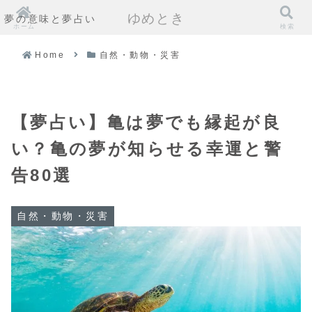
ゆめとき
夢の意味と夢占い
ホーム
検索
Home
自然・動物・災害
【夢占い】亀は夢でも縁起が良
い？亀の夢が知らせる幸運と警
告80選
自然・動物・災害